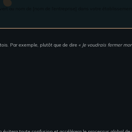
uvert au nom de [nom de l’entreprise] dans votre établissemen
tois. Par exemple, plutôt que de dire
« Je voudrais fermer mo
n évitera toute confusion et accélérera le processus global de 