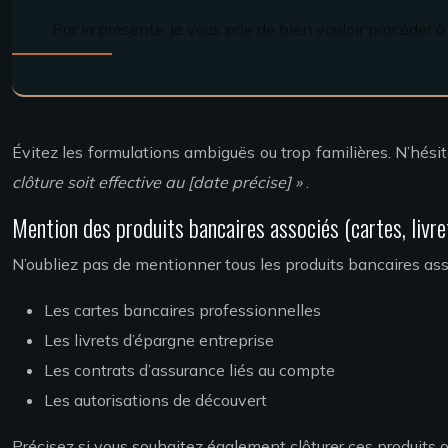
Par la présente, je vous prie de bien vouloir procéder
Évitez les formulations ambiguës ou trop familières. N’hési
clôture soit effective au [date précise] »
.
Mention des produits bancaires associés (cartes, livret
N’oubliez pas de mentionner tous les produits bancaires asso
Les cartes bancaires professionnelles
Les livrets d’épargne entreprise
Les contrats d’assurance liés au compte
Les autorisations de découvert
Précisez si vous souhaitez également clôturer ces produits ou