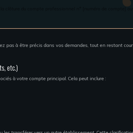
 à la clôture du compte professionnel n° [numéro de compte] o
tez pas à être précis dans vos demandes, tout en restant cour
s, etc.)
ciés à votre compte principal. Cela peut inclure :
 les transférer vers un autre établissement. Cette clarificatio