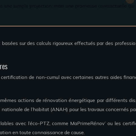
une simple projection, mais une promesse contractuelle qui co
t basées sur des calculs rigoureux effectués par des professi
ères
 certification de non-cumul avec certaines autres aides finan
 mêmes actions de rénovation énergétique par différents disp
e nationale de l’habitat (ANAH) pour les travaux concernés pa
mulables avec l’éco-PTZ, comme MaPrimeRénov’ ou les certif
tation en toute connaissance de cause.