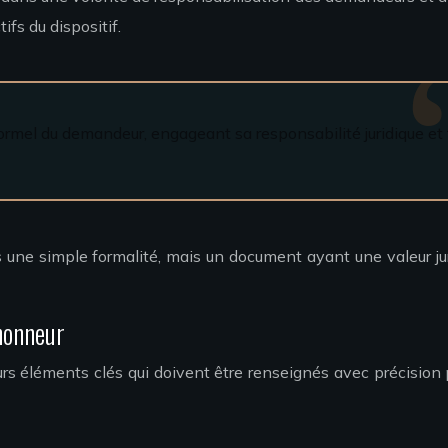
fs du dispositif.
ormel du demandeur, engageant sa responsabilité juridique et 
ne simple formalité, mais un document ayant une valeur juridi
’honneur
rs éléments clés qui doivent être renseignés avec précision pa