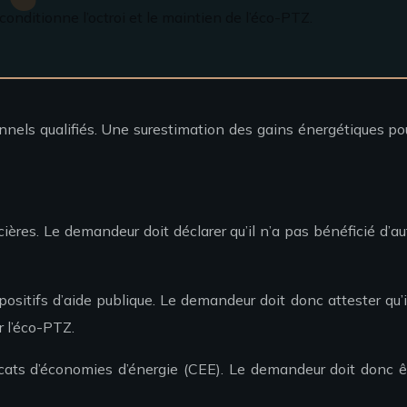
nditionne l’octroi et le maintien de l’éco-PTZ.
onnels qualifiés. Une surestimation des gains énergétiques p
cières. Le demandeur doit déclarer qu’il n’a pas bénéficié d’a
ositifs d’aide publique. Le demandeur doit donc attester qu’i
r l’éco-PTZ.
icats d’économies d’énergie (CEE). Le demandeur doit donc ê