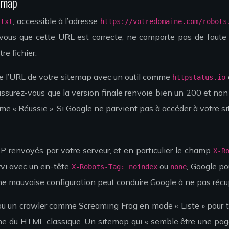
temap
, accessible à l’adresse
.txt
https://votredomaine.com/robots
-vous que cette URL est correcte, ne comporte pas de faute 
e fichier.
P de l’URL de votre sitemap avec un outil comme
httpstatus.io
 assurez-vous que la version finale renvoie bien un 200 et no
omme « Réussie ». Si Google ne parvient pas à accéder à votre
 renvoyés par votre serveur, et en particulier le champ
X-R
ervi avec un en-tête
ou
, Google po
X-Robots-Tag: noindex
none
e mauvaise configuration peut conduire Google à ne pas récupér
P ou un crawler comme Screaming Frog en mode « Liste » pour 
 comme du HTML classique. Un sitemap qui « semble être une pag