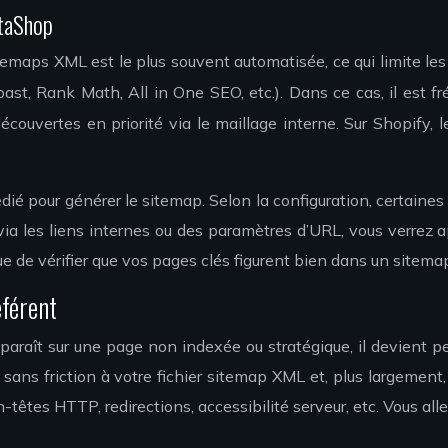
staShop
emaps XML est le plus souvent automatisée, ce qui limite le
ast, Rank Math, All in One SEO, etc.). Dans ce cas, il est fr
découvertes en priorité via le maillage interne. Sur Shopify,
ié pour générer le sitemap. Selon la configuration, certaines
via les liens internes ou des paramètres d’URL, vous verrez
ue de vérifier que vos pages clés figurent bien dans un sitemap
éférent
raît sur une page non indexée ou stratégique, il devient per
sans friction à votre fichier sitemap XML et, plus largement
en-têtes HTTP, redirections, accessibilité serveur, etc. Vous al