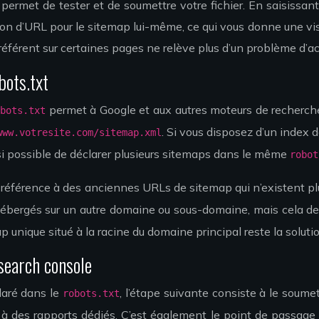
rmet de tester et de soumettre votre fichier. En saisissant 
ction d’URL pour le sitemap lui-même, ce qui vous donne une vi
 référent sur certaines pages ne relève plus d’un problème d
bots.txt
permet à Google et aux autres moteurs de recherche d
obots.txt
. Si vous disposez d’un index 
www.votresite.com/sitemap.xml
ssi possible de déclarer plusieurs sitemaps dans le même
robot
ire référence à des anciennes URLs de sitemap qui n’existent p
hébergés sur un autre domaine ou sous-domaine, mais cela dem
 unique situé à la racine du domaine principal reste la solution
search console
laré dans le
, l’étape suivante consiste à le soum
robots.txt
 des rapports dédiés. C’est également le point de passage i