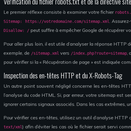
Vérification du fichier robots.txt et de la directive si
Le premier réflexe consiste à examiner votre fichier
robots
. Assurez
Sitemap: https://votredomaine.com/sitemap.xml
peut suffire à empêcher Google de récupérer votr
Disallow: /
Pour aller plus loin, il est utile d’analyser la réponse HTT
exemple, de
vers
,
/sitemap.xml
/index.php?route=sitemap
pour vérifier si la « Récupération de page » est indiquée c
Inspection des en-têtes HTTP et du X-Robots-Tag
Un autre point souvent négligé concerne les en-têtes HTTP
l’analyse du code HTML. Si, par erreur, votre sitemap est s
ignorer certains signaux associés. Dans les cas extrêmes, un
Pour vérifier ces en-têtes, utilisez un outil d’analyse HTT
) afin d’éviter les cas où le fichier serait servi
text/xml