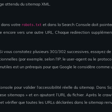
age attendu du sitemap XML.
z dans votre
et dans la Search Console doit pointer
robots.txt
ige encore vers une autre URL. Chaque redirection supplément
 Si vous constatez plusieurs 301/302 successives, essayez de l
tionnelles (par exemple, selon l’IP, le user-agent ou le prot
inutiles est un prérequis pour que Google le considère comme 
Console pour valider l’accessibilité réelle du sitemap. Dans S
ese sitemaps » et en ajoutant l’URL du fichier. Après le crawl
) et vérifier que toutes les URLs déclarées dans le sitemap re