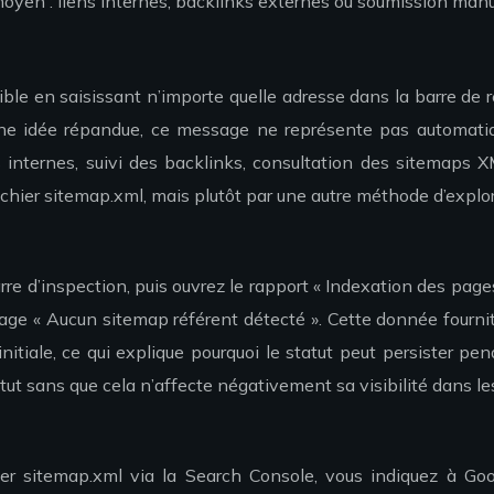
oyen : liens internes, backlinks externes ou soumission manuel
ible en saisissant n’importe quelle adresse dans la barre de 
à une idée répandue, ce message ne représente pas automati
s internes, suivi des backlinks, consultation des sitemaps
chier sitemap.xml, mais plutôt par une autre méthode d’explor
re d’inspection, puis ouvrez le rapport « Indexation des page
sage « Aucun sitemap référent détecté ». Cette donnée fourni
itiale, ce qui explique pourquoi le statut peut persister pe
ut sans que cela n’affecte négativement sa visibilité dans les
hier sitemap.xml via la Search Console, vous indiquez à Go