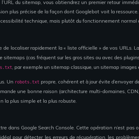
l’URL du sitemap, vous obtiendrez un premier retour immédiat 
sion plus précise de la façon dont Googlebot voit la ressource.
’accessibilité technique, mais plutôt du fonctionnement norm
e localiser rapidement la « liste officielle » de vos URLs. L
de sitemaps (cas fréquent sur les gros sites ou avec des plugin
, par exemple un sitemap classique, un sitemap images 
s.txt
lus. Un
propre, cohérent et à jour évite d’envoyer 
robots.txt
ande une bonne raison (architecture multi-domaines, CDN, et
 la plus simple et la plus robuste.
ettre dans Google Search Console. Cette opération n’est pas o
déal pour détecter les erreurs de récupération, les problème