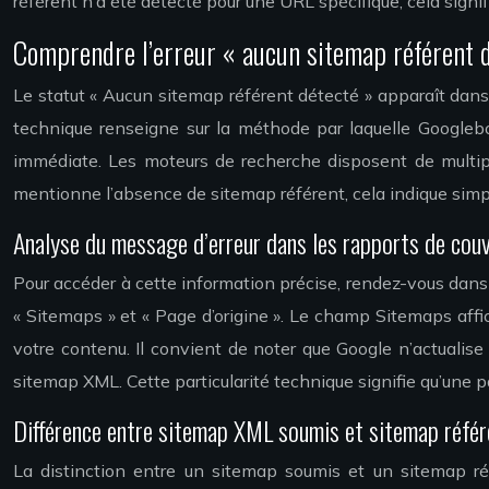
référent n’a été détecté pour une URL spécifique, cela signi
Comprendre l’erreur « aucun sitemap référent d
Le statut « Aucun sitemap référent détecté » apparaît dans
technique renseigne sur la méthode par laquelle Googleb
immédiate. Les moteurs de recherche disposent de multipl
mentionne l’absence de sitemap référent, cela indique simp
Analyse du message d’erreur dans les rapports de couv
Pour accéder à cette information précise, rendez-vous dans
« Sitemaps » et « Page d’origine ». Le champ Sitemaps affi
votre contenu. Il convient de noter que Google n’actualise
sitemap XML. Cette particularité technique signifie qu’une 
Différence entre sitemap XML soumis et sitemap référ
La distinction entre un sitemap soumis et un sitemap réf