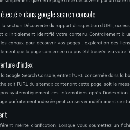
fie simplement que cette page a été découverte par un autre m
étecté » dans google search console
 la section Découverte du rapport d’inspection d’URL, access
ot a initialement identifié votre contenu. Contrairement 
es canaux pour découvrir vos pages : exploration des lien
lement que la page concernée n’a pas été trouvée via votre fi
erture d’index
 la Google Search Console, entrez l’URL concernée dans la bar
che soit l’URL du sitemap contenant cette page, soit le mes
 pas systématiquement ces informations après l’indexation in
page parfaitement indexée peut conserver indéfiniment ce stat
ent
érent mérite clarification. Lorsque vous soumettez un fic