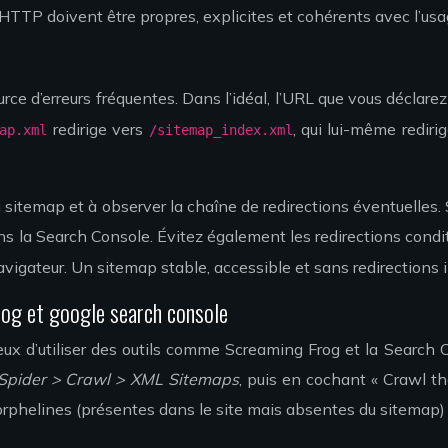
HTTP doivent être propres, explicites et cohérents avec l’us
rce d’erreurs fréquentes. Dans l’idéal, l’URL que vous déclare
redirige vers
, qui lui-même redir
ap.xml
/sitemap_index.xml
 sitemap et à observer la chaîne de redirections éventuelles.
s la Search Console. Évitez également les redirections condi
vigateur. Un sitemap stable, accessible et sans redirections 
frog et google search console
cieux d’utiliser des outils comme Screaming Frog et la Search 
 Spider > Crawl > XML Sitemaps
, puis en cochant « Crawl th
s orphelines (présentes dans le site mais absentes du sitemap